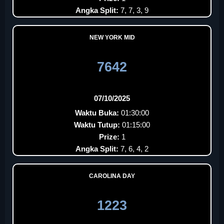
Angka Split:
7, 7, 3, 9
NEW YORK MID
7642
07/10/2025
Waktu Buka:
01:30:00
Waktu Tutup:
01:15:00
Prize:
1
Angka Split:
7, 6, 4, 2
CAROLINA DAY
1223