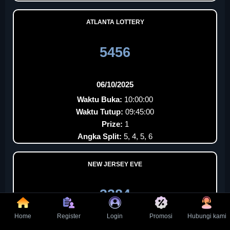
ATLANTA LOTTERY
5456
06/10/2025
Waktu Buka:
10:00:00
Waktu Tutup:
09:45:00
Prize:
1
Angka Split:
5, 4, 5, 6
NEW JERSEY EVE
3384
Home
Register
Login
Promosi
Hubungi kami
06/10/2025