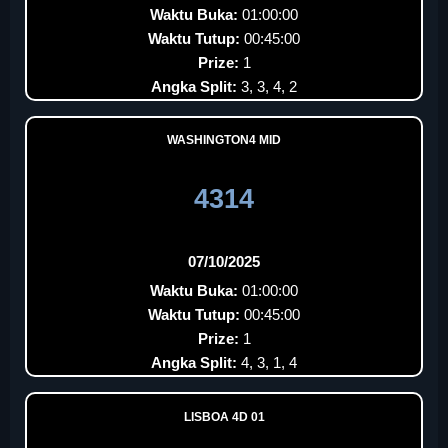
Waktu Buka:
01:00:00
Waktu Tutup:
00:45:00
Prize:
1
Angka Split:
3, 3, 4, 2
WASHINGTON4 MID
4314
07/10/2025
Waktu Buka:
01:00:00
Waktu Tutup:
00:45:00
Prize:
1
Angka Split:
4, 3, 1, 4
LISBOA 4D 01