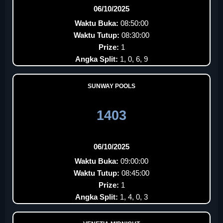
06/10/2025
Waktu Buka:
08:50:00
Waktu Tutup:
08:30:00
Prize:
1
Angka Split:
1, 0, 6, 9
SUNWAY POOLS
1403
06/10/2025
Waktu Buka:
09:00:00
Waktu Tutup:
08:45:00
Prize:
1
Angka Split:
1, 4, 0, 3