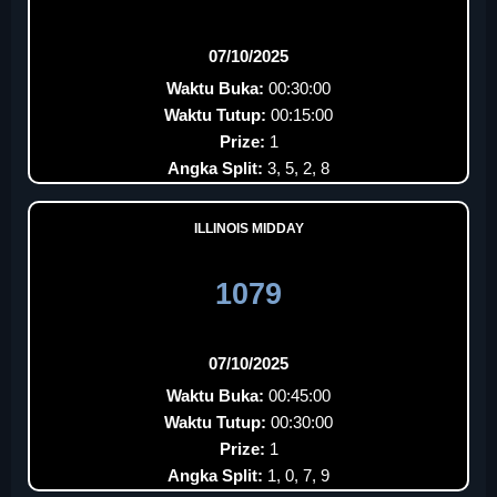
07/10/2025
Waktu Buka:
00:30:00
Waktu Tutup:
00:15:00
Prize:
1
Angka Split:
3, 5, 2, 8
ILLINOIS MIDDAY
1079
07/10/2025
Waktu Buka:
00:45:00
Waktu Tutup:
00:30:00
Prize:
1
Angka Split:
1, 0, 7, 9