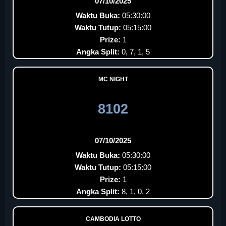
07/10/2025
Waktu Buka:
05:30:00
Waktu Tutup:
05:15:00
Prize:
1
Angka Split:
0, 7, 1, 5
MC NIGHT
8102
07/10/2025
Waktu Buka:
05:30:00
Waktu Tutup:
05:15:00
Prize:
1
Angka Split:
8, 1, 0, 2
CAMBODIA LOTTO