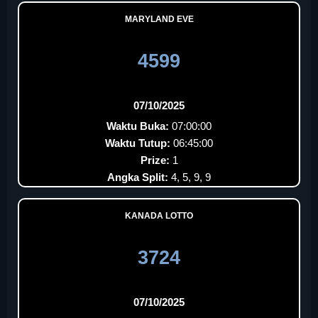
MARYLAND EVE
4599
07/10/2025
Waktu Buka:
07:00:00
Waktu Tutup:
06:45:00
Prize:
1
Angka Split:
4, 5, 9, 9
KANADA LOTTO
3724
07/10/2025