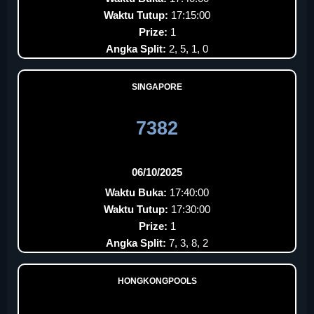
Waktu Tutup:
17:15:00
Prize:
1
Angka Split:
2, 5, 1, 0
SINGAPORE
7382
06/10/2025
Waktu Buka:
17:40:00
Waktu Tutup:
17:30:00
Prize:
1
Angka Split:
7, 3, 8, 2
HONGKONGPOOLS