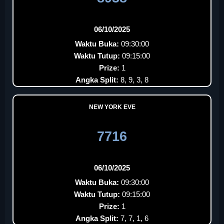
06/10/2025
Waktu Buka:
09:30:00
Waktu Tutup:
09:15:00
Prize:
1
Angka Split:
8, 9, 3, 8
NEW YORK EVE
7716
06/10/2025
Waktu Buka:
09:30:00
Waktu Tutup:
09:15:00
Prize:
1
Angka Split:
7, 7, 1, 6