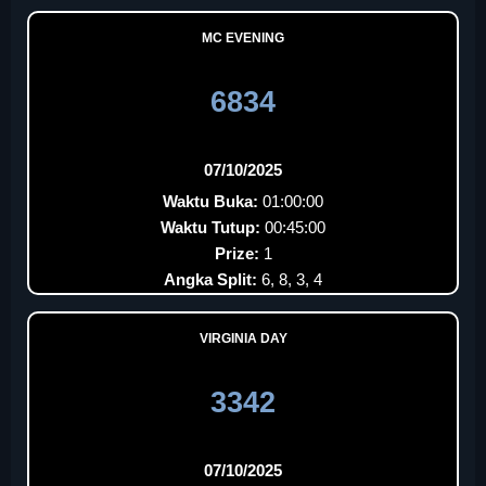
MC EVENING
6834
07/10/2025
Waktu Buka:
01:00:00
Waktu Tutup:
00:45:00
Prize:
1
Angka Split:
6, 8, 3, 4
VIRGINIA DAY
3342
07/10/2025