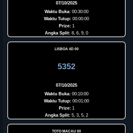
07/10/2025
Waktu Buka:
00:30:00
Waktu Tutup:
00:00:00
Prize:
1
Angka Split:
8, 6, 9, 0
LISBOA 4D 00
5352
07/10/2025
Waktu Buka:
00:10:00
Waktu Tutup:
00:01:00
Prize:
1
Angka Split:
5, 3, 5, 2
TOTO MACAU 00