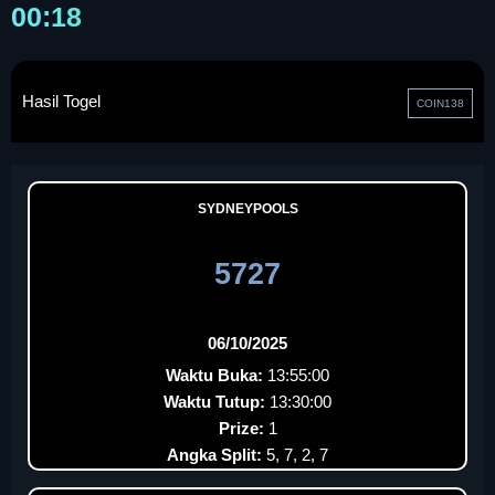
00:18
Hasil Togel
COIN138
SYDNEYPOOLS
5727
06/10/2025
Waktu Buka:
13:55:00
Waktu Tutup:
13:30:00
Prize:
1
Angka Split:
5, 7, 2, 7