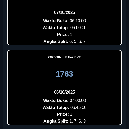
07/10/2025
Waktu Buka:
06:10:00
Waktu Tutup:
06:00:00
Prize:
1
Angka Split:
6, 9, 6, 7
WASHINGTON4 EVE
1763
06/10/2025
Waktu Buka:
07:00:00
Waktu Tutup:
06:45:00
Prize:
1
Angka Split:
1, 7, 6, 3