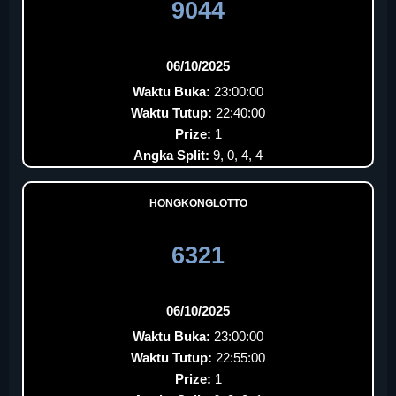
9044
06/10/2025
Waktu Buka:
23:00:00
Waktu Tutup:
22:40:00
Prize:
1
Angka Split:
9, 0, 4, 4
HONGKONGLOTTO
6321
06/10/2025
Waktu Buka:
23:00:00
Waktu Tutup:
22:55:00
Prize:
1