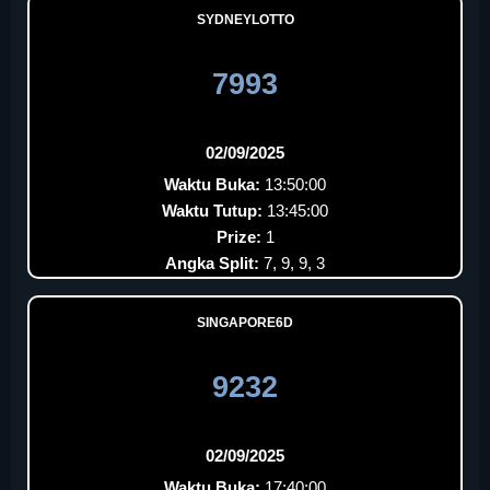
SYDNEYLOTTO
7993
02/09/2025
Waktu Buka:
13:50:00
Waktu Tutup:
13:45:00
Prize:
1
Angka Split:
7, 9, 9, 3
SINGAPORE6D
9232
02/09/2025
Waktu Buka:
17:40:00