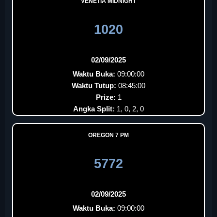
VENETIA MIDNIGHT
1020
02/09/2025
Waktu Buka:
09:00:00
Waktu Tutup:
08:45:00
Prize:
1
Angka Split:
1, 0, 2, 0
OREGON 7 PM
5772
02/09/2025
Waktu Buka:
09:00:00