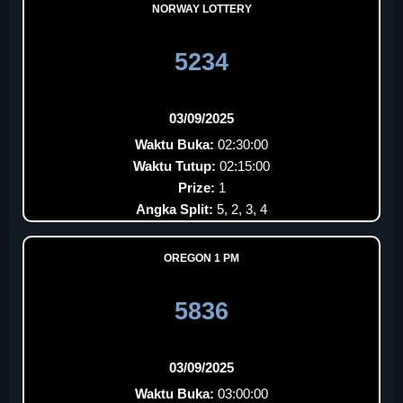
NORWAY LOTTERY
5234
03/09/2025
Waktu Buka:
02:30:00
Waktu Tutup:
02:15:00
Prize:
1
Angka Split:
5, 2, 3, 4
OREGON 1 PM
5836
03/09/2025
Waktu Buka:
03:00:00