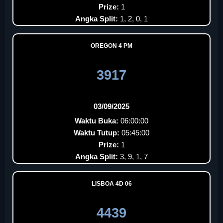
Prize:
1
Angka Split:
1, 2, 0, 1
OREGON 4 PM
3917
03/09/2025
Waktu Buka:
06:00:00
Waktu Tutup:
05:45:00
Prize:
1
Angka Split:
3, 9, 1, 7
LISBOA 4D 06
4439