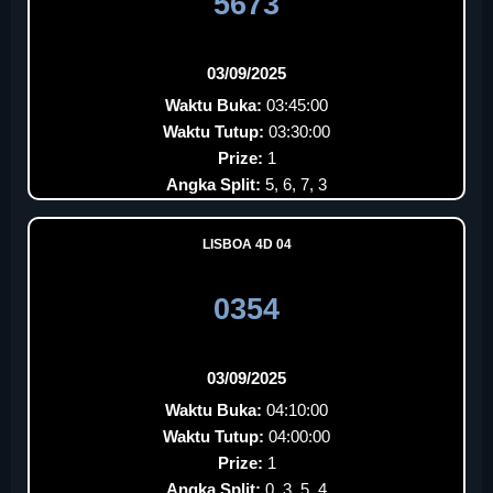
5673
03/09/2025
Waktu Buka:
03:45:00
Waktu Tutup:
03:30:00
Prize:
1
Angka Split:
5, 6, 7, 3
LISBOA 4D 04
0354
03/09/2025
Waktu Buka:
04:10:00
Waktu Tutup:
04:00:00
Prize:
1
Angka Split:
0, 3, 5, 4