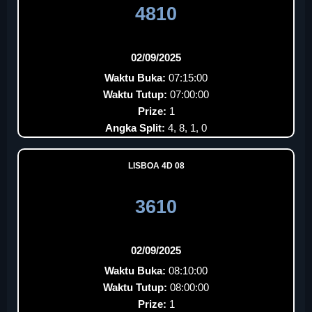
4810
02/09/2025
Waktu Buka:
07:15:00
Waktu Tutup:
07:00:00
Prize:
1
Angka Split:
4, 8, 1, 0
LISBOA 4D 08
3610
02/09/2025
Waktu Buka:
08:10:00
Waktu Tutup:
08:00:00
Prize:
1