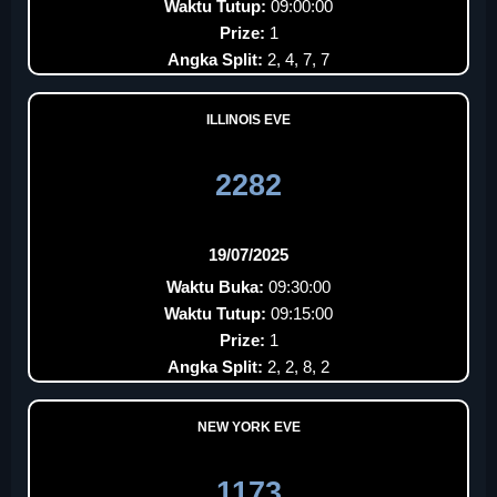
Waktu Tutup:
09:00:00
Prize:
1
Angka Split:
2, 4, 7, 7
ILLINOIS EVE
2282
19/07/2025
Waktu Buka:
09:30:00
Waktu Tutup:
09:15:00
Prize:
1
Angka Split:
2, 2, 8, 2
NEW YORK EVE
1173