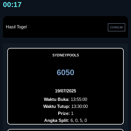
00:17
Hasil Togel
COIN138
SYDNEYPOOLS
6050
19/07/2025
Waktu Buka:
13:55:00
Waktu Tutup:
13:30:00
Prize:
1
Angka Split:
6, 0, 5, 0