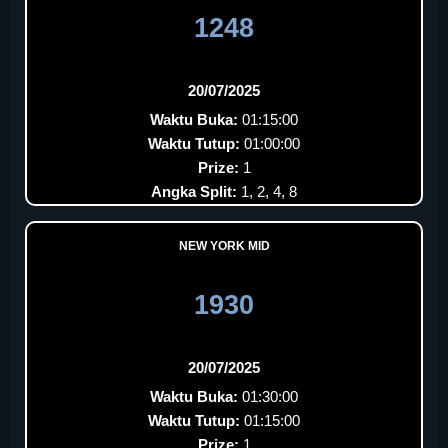
1248
20/07/2025
Waktu Buka:
01:15:00
Waktu Tutup:
01:00:00
Prize:
1
Angka Split:
1, 2, 4, 8
NEW YORK MID
1930
20/07/2025
Waktu Buka:
01:30:00
Waktu Tutup:
01:15:00
Prize:
1