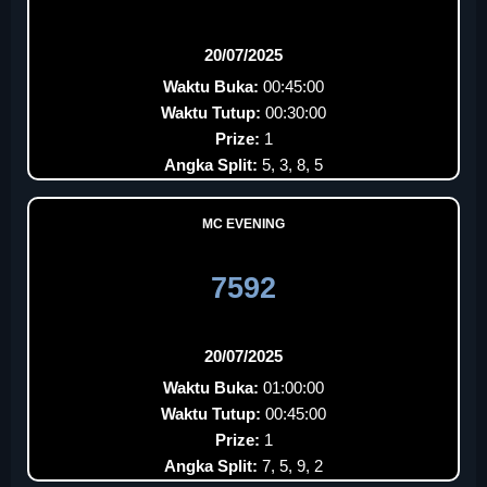
20/07/2025
Waktu Buka:
00:45:00
Waktu Tutup:
00:30:00
Prize:
1
Angka Split:
5, 3, 8, 5
MC EVENING
7592
20/07/2025
Waktu Buka:
01:00:00
Waktu Tutup:
00:45:00
Prize:
1
Angka Split:
7, 5, 9, 2