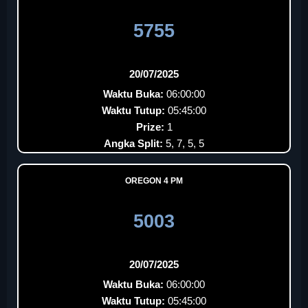
5755
20/07/2025
Waktu Buka:
06:00:00
Waktu Tutup:
05:45:00
Prize:
1
Angka Split:
5, 7, 5, 5
OREGON 4 PM
5003
20/07/2025
Waktu Buka:
06:00:00
Waktu Tutup:
05:45:00