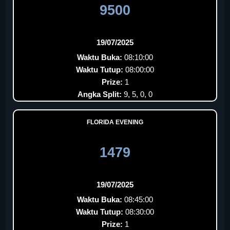
9500
19/07/2025
Waktu Buka:
08:10:00
Waktu Tutup:
08:00:00
Prize:
1
Angka Split:
9, 5, 0, 0
FLORIDA EVENING
1479
19/07/2025
Waktu Buka:
08:45:00
Waktu Tutup:
08:30:00
Prize:
1