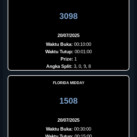
3098
20/07/2025
Waktu Buka:
00:10:00
Waktu Tutup:
00:01:00
Prize:
1
Angka Split:
3, 0, 9, 8
FLORIDA MIDDAY
1508
20/07/2025
Waktu Buka:
00:30:00
Waktu Tutup:
00:15:00