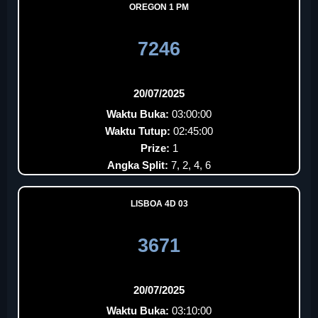
OREGON 1 PM
7246
20/07/2025
Waktu Buka:
03:00:00
Waktu Tutup:
02:45:00
Prize:
1
Angka Split:
7, 2, 4, 6
LISBOA 4D 03
3671
20/07/2025
Waktu Buka:
03:10:00