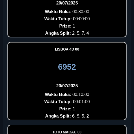
20/07/2025
Waktu Buka:
00:30:00
Waktu Tutup:
00:00:00
Prize:
1
Angka Split:
2, 5, 7, 4
LISBOA 4D 00
6952
20/07/2025
Waktu Buka:
00:10:00
Waktu Tutup:
00:01:00
Prize:
1
Angka Split:
6, 9, 5, 2
TOTO MACAU 00