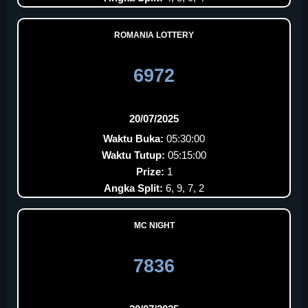
ROMANIA LOTTERY
6972
20/07/2025
Waktu Buka:
05:30:00
Waktu Tutup:
05:15:00
Prize:
1
Angka Split:
6, 9, 7, 2
MC NIGHT
7836