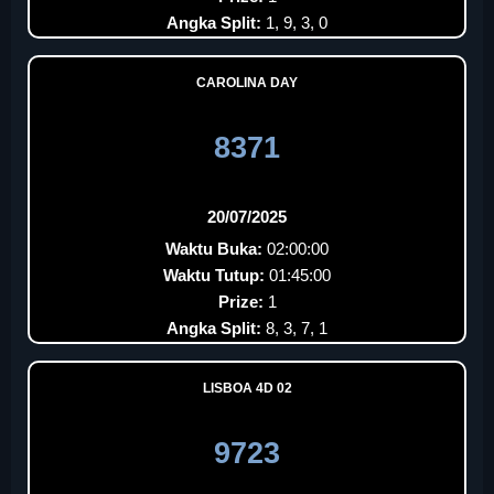
Angka Split:
1, 9, 3, 0
CAROLINA DAY
8371
20/07/2025
Waktu Buka:
02:00:00
Waktu Tutup:
01:45:00
Prize:
1
Angka Split:
8, 3, 7, 1
LISBOA 4D 02
9723