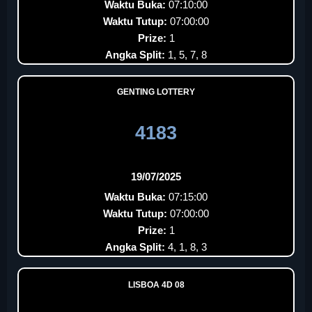
Waktu Buka:
07:10:00
Waktu Tutup:
07:00:00
Prize:
1
Angka Split:
1, 5, 7, 8
GENTING LOTTERY
4183
19/07/2025
Waktu Buka:
07:15:00
Waktu Tutup:
07:00:00
Prize:
1
Angka Split:
4, 1, 8, 3
LISBOA 4D 08