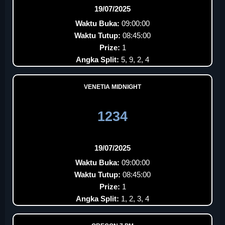
19/07/2025
Waktu Buka:
09:00:00
Waktu Tutup:
08:45:00
Prize:
1
Angka Split:
5, 9, 2, 4
VENETIA MIDNIGHT
1234
19/07/2025
Waktu Buka:
09:00:00
Waktu Tutup:
08:45:00
Prize:
1
Angka Split:
1, 2, 3, 4