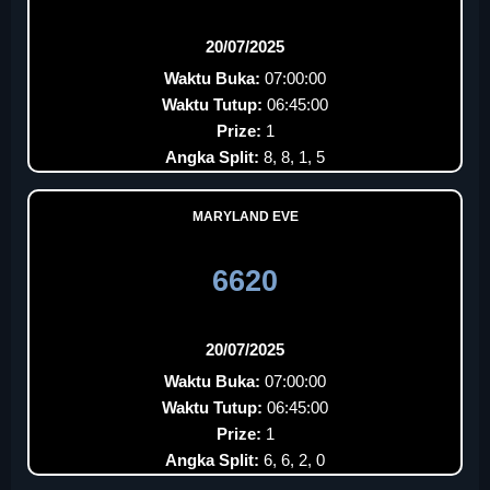
20/07/2025
Waktu Buka:
07:00:00
Waktu Tutup:
06:45:00
Prize:
1
Angka Split:
8, 8, 1, 5
MARYLAND EVE
6620
20/07/2025
Waktu Buka:
07:00:00
Waktu Tutup:
06:45:00
Prize:
1
Angka Split:
6, 6, 2, 0