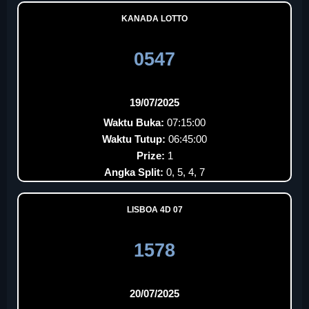
KANADA LOTTO
0547
19/07/2025
Waktu Buka:
07:15:00
Waktu Tutup:
06:45:00
Prize:
1
Angka Split:
0, 5, 4, 7
LISBOA 4D 07
1578
20/07/2025