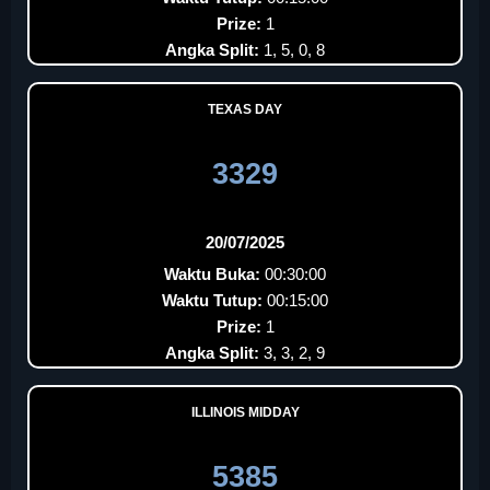
Prize:
1
Angka Split:
1, 5, 0, 8
TEXAS DAY
3329
20/07/2025
Waktu Buka:
00:30:00
Waktu Tutup:
00:15:00
Prize:
1
Angka Split:
3, 3, 2, 9
ILLINOIS MIDDAY
5385