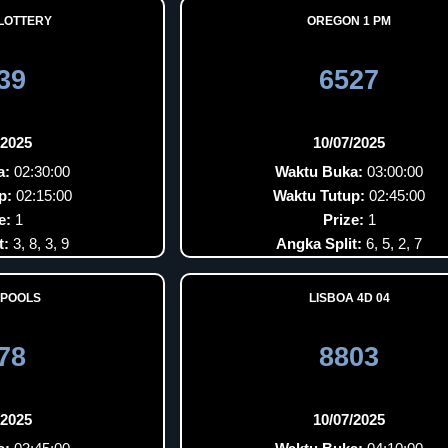
LOTTERY
OREGON 1 PM
39
6527
/2025
10/07/2025
a:
02:30:00
Waktu Buka:
03:00:00
p:
02:15:00
Waktu Tutup:
02:45:00
e:
1
Prize:
1
t:
3, 8, 3, 9
Angka Split:
6, 5, 2, 7
 POOLS
LISBOA 4D 04
78
8803
/2025
10/07/2025