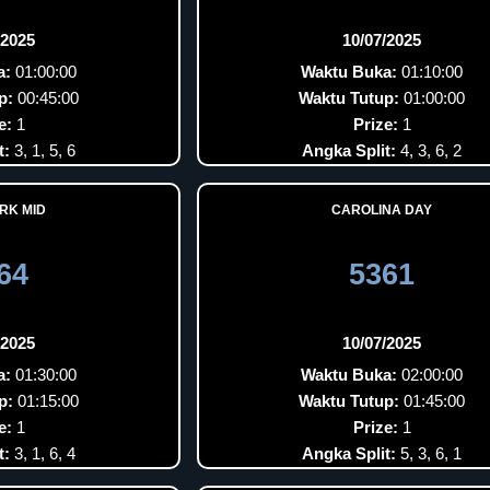
/2025
10/07/2025
a:
01:00:00
Waktu Buka:
01:10:00
p:
00:45:00
Waktu Tutup:
01:00:00
e:
1
Prize:
1
t:
3, 1, 5, 6
Angka Split:
4, 3, 6, 2
RK MID
CAROLINA DAY
64
5361
/2025
10/07/2025
a:
01:30:00
Waktu Buka:
02:00:00
p:
01:15:00
Waktu Tutup:
01:45:00
e:
1
Prize:
1
t:
3, 1, 6, 4
Angka Split:
5, 3, 6, 1