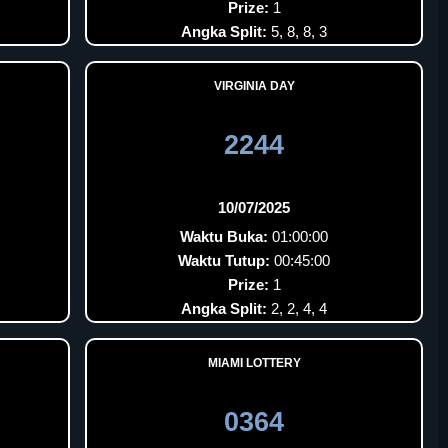
Prize:
1
Angka Split:
5, 8, 8, 3
VIRGINIA DAY
2244
10/07/2025
Waktu Buka:
01:00:00
Waktu Tutup:
00:45:00
Prize:
1
Angka Split:
2, 2, 4, 4
MIAMI LOTTERY
0364