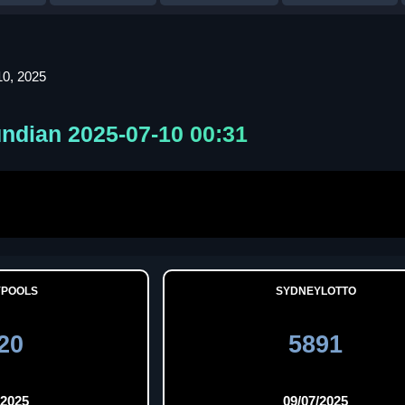
10, 2025
ndian 2025-07-10 00:31
YPOOLS
SYDNEYLOTTO
20
5891
/2025
09/07/2025