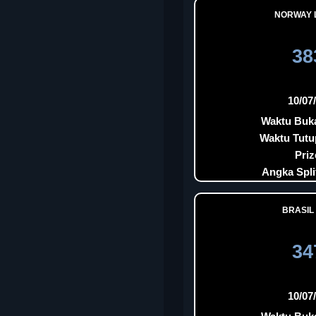
NORWAY 
38
10/07
Waktu Buk
Waktu Tutu
Priz
Angka Spli
BRASIL
34
10/07