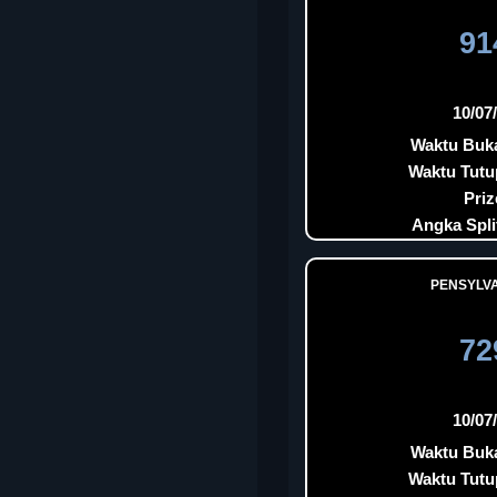
91
10/07
Waktu Buk
Waktu Tutu
Priz
Angka Spli
PENSYLVA
72
10/07
Waktu Buk
Waktu Tutu