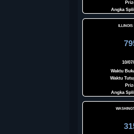
Priz
Angka Spli
ILLINOIS
79
10/07
Waktu Buk
Waktu Tutu
Priz
Angka Spli
WASHINGT
31