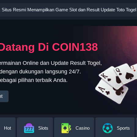
ilkan Game Slot dan Result Update Toto Togel Terpercaya Di Web
Datang Di
COIN138
ermainan Online dan Update Result Togel,
dengan dukungan langsung 24/7.
bagai pilihan terbaik Anda.
t
Hot
Slots
Casino
Sports